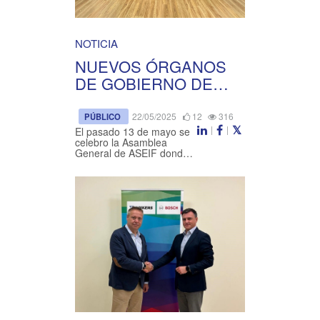
NOTICIA
NUEVOS ÓRGANOS
DE GOBIERNO DE
ASEIF
22/05/2025
12
316
PÚBLICO
|
|
El pasado 13 de mayo se
celebro la Asamblea
General de ASEIF donde
fue elegido Presidente de
ASEIF Francisco Alonso
Gimeno así como la
renovación de Órganos de
...