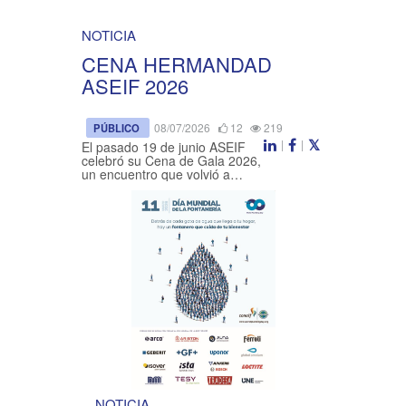
NOTICIA
CENA HERMANDAD
ASEIF 2026
08/07/2026
12
219
PÚBLICO
|
|
El pasado 19 de junio ASEIF
celebró su Cena de Gala 2026,
un encuentro que volvió a
reunir a empresas asociadas,
colaboradores y profesionales
del sector en un ambiente de ...
NOTICIA