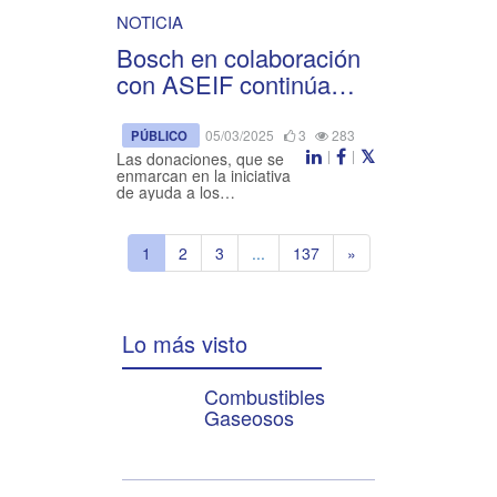
NOTICIA
Bosch en colaboración
con ASEIF continúa
apoyando a los
afectados por la DANA
05/03/2025
3
283
PÚBLICO
|
|
con la donación de 200
Las donaciones, que se
enmarcan en la iniciativa
equipos de calefacción y
de ayuda a los
damnificados puesta en
agua caliente sanitaria
marcha por la compañía el
pasado noviembre, tienen
1
2
3
...
137
»
como objetivo ayudar a las
familias a restituir el
servicio
Lo más visto
Combustibles
Gaseosos