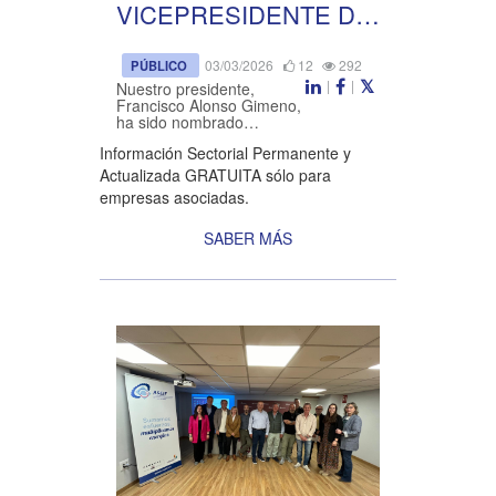
VICEPRESIDENTE DE
CEPYME
03/03/2026
12
292
PÚBLICO
|
|
Nuestro presidente,
Francisco Alonso Gimeno,
ha sido nombrado
Vicepresidente de
Información Sectorial Permanente y
CEPYME, asumiendo una
responsabilidad de gran
Actualizada GRATUITA sólo para
relevancia dentro del
empresas asociadas.
ámbito empresarial
nacional. Este ...
SABER MÁS