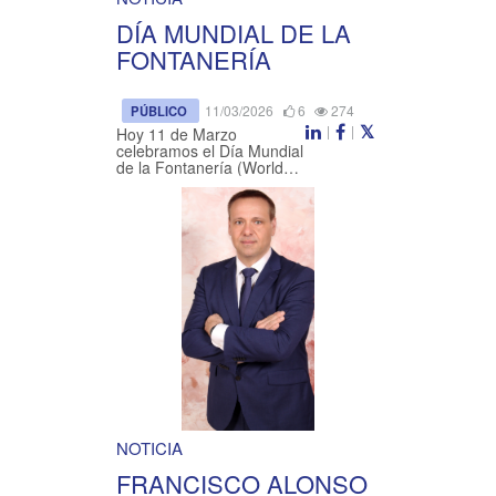
DÍA MUNDIAL DE LA
FONTANERÍA
11/03/2026
6
274
PÚBLICO
|
|
Hoy 11 de Marzo
celebramos el Día Mundial
de la Fontanería (World
Plumbing Day). El Día
Mundial de la Fontanería
es una iniciativa del
Consejo Mundial de la ...
NOTICIA
FRANCISCO ALONSO