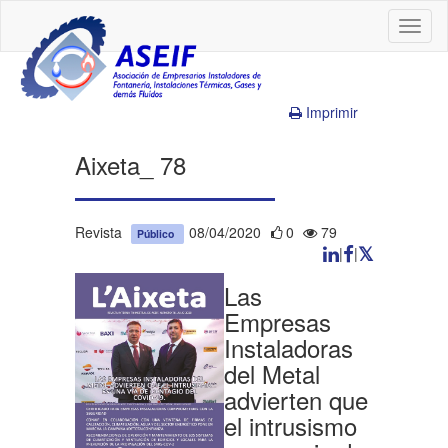
Toggl
naviga
Imprimir
Aixeta_ 78
Revista
08/04/2020
0
79
Público
|
|
Las
Empresas
Instaladoras
del Metal
advierten que
el intrusismo