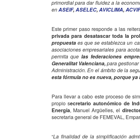
primordial para dar fluidez a la econom
en
ASEIF
,
ASELEC
,
AVICLIMA
,
ACVI
Este primer paso responde a las reite
privada para desatascar toda la prob
propuesta
es que se establezca un can
asociaciones empresariales para acota
permita que
las federaciones empre
Generalitat Valenciana,
para gestionar
Administración. En el ámbito de la segur
esta fórmula no es nueva, porque ya 
Para llevar a cabo este proceso de sim
propio s
ecretario autonómico de Ind
Energía
, Manuel Argüelles, el
directo
secretaria general de FEMEVAL, Empar
“
La finalidad de la simplificación ad