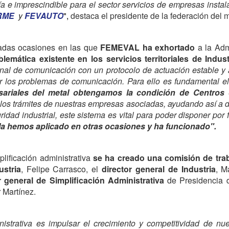
ía e imprescindible para el sector servicios de empresas insta
RME
y
FEVAUTO
",
destaca el presidente de la federación del m
radas ocasiones en las que
FEMEVAL ha exhortado
a la Adm
lemática existente en los servicios territoriales de Indus
al de comunicación con un protocolo de actuación estable y ágil
r los problemas de comunicación. Para ello es fundamental el
sariales del metal obtengamos la condición de Centros 
 los trámites de nuestras empresas asociadas, ayudando así a d
idad industrial, este sistema es vital para poder disponer por f
la hemos aplicado en otras ocasiones y ha funcionado".
plificación administrativa
se ha creado una comisión de tra
ustria
, Felipe Carrasco, el
director general de Industria
, M
r general de Simplificación Administrativa
de Presidencia de
 Martínez.
ministrativa es impulsar el crecimiento y competitividad de 