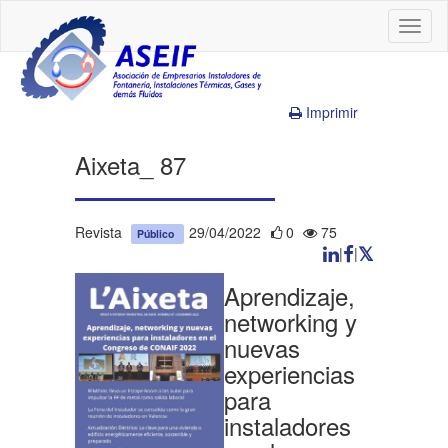
Toggl
naviga
Imprimir
Aixeta_ 87
Revista
29/04/2022
0
75
Público
|
|
Aprendizaje,
networking y
nuevas
experiencias
para
instaladores