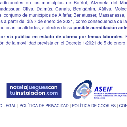
dicionales en los municipios de Borriol, Atzeneta del Maest
 Guadassuar, Oliva, Daimús, Canals, Benigànim, Xàtiva, Moixe
el conjunto de municipios de Alfafar, Benetusser, Massanassa,
s a partir del día 7 de enero de 2021, como consecuencia de la 
dad esas localidades
, a efectos de su
posible acreditación ant
por via publica en estado de alarma por temas laborales
.
E
ción de la movilidad prevista en el Decreto 1/2021 de 5 de enero
O LEGAL
|
POLÍTICA DE PRIVACIDAD
|
POLÍTICA DE COOKIES
|
CO