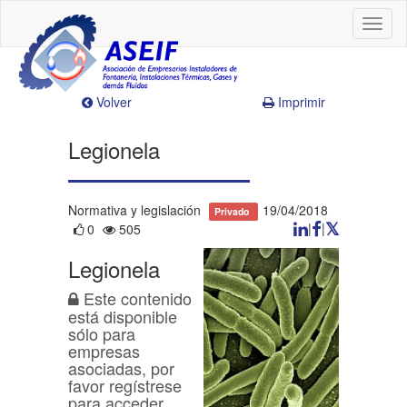
Toggl
naviga
Volver
Imprimir
Legionela
Normativa y legislación
19/04/2018
Privado
|
|
0
505
Legionela
Este contenido
está disponible
sólo para
empresas
asociadas, por
favor regístrese
para acceder.